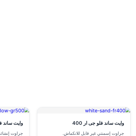
وايت ساند فلو جى ار 400
وايت ساند فلو
جراوت إسمنتي غير قابل للانكماش.
جراوت إنشائي